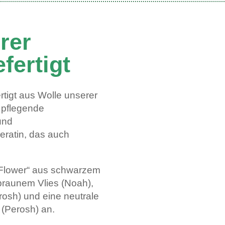
rer
fertigt
tigt aus Wolle unserer
e pflegende
und
eratin, das auch
t Flower“ aus schwarzem
 braunem Vlies (Noah),
rosh) und eine neutrale
 (Perosh) an.